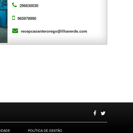
296630030
965978990
recepcaoanterorego@ilhaverde.com
CIDADE
POLÍTICA DE GESTÃO